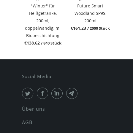
"Winter" für
Future Smart
Heißgetränke,
Woodland SP9S,
200ml,
200ml
doppelwandig, m.
€161.23
/ 2000 Stück
Biobeschichtung
€138.62
/ 840 Stück
Social Media
Über uns
AGB