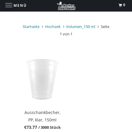
0
MENÜ
Startseite
Hochzeit
Volumen_150 ml
Seite
1 von 1
Ausschankbecher,
PP, klar, 150ml
€73.77
/ 3000 Stück