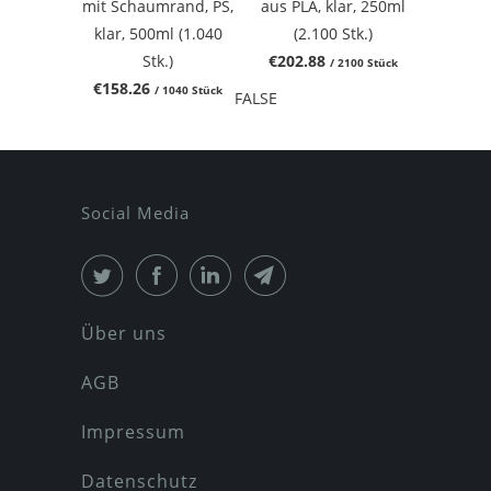
mit Schaumrand, PS,
aus PLA, klar, 250ml
klar, 500ml (1.040
(2.100 Stk.)
Stk.)
€202.88
/ 2100 Stück
€158.26
/ 1040 Stück
FALSE
Social Media
Über uns
AGB
Impressum
Datenschutz