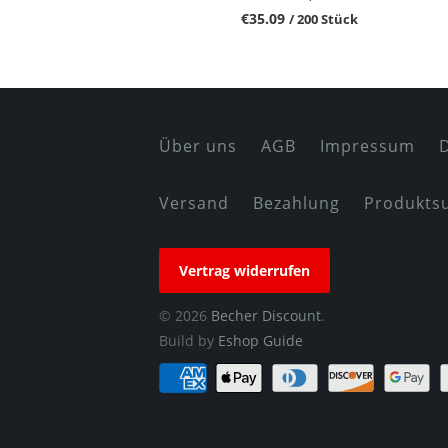
€35.09
/ 200 Stück
Über uns
AGB
Impressum
Versand
Bezahlung
Produkts
Vertrag widerrufen
© 2026
Becher Discount
.
Build by
Eshop Guide