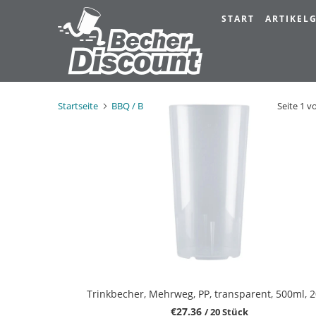
START
ARTIKE
Startseite
BBQ / Bratwurst
Eichstrich_500 ml
Seite 1 v
Trinkbecher, Mehrweg, PP, transparent, 500ml, 2
€27.36
/ 20 Stück