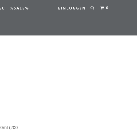
0
EU
%SALE%
EINLOGGEN
00ml (200