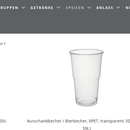
LGRUPPEN
GETRÄNKE
SPEISEN
ANLASS
N
on 1
0St.
Ausschankbecher / Bierbecher, RPET, transparent, 5
Stk.)