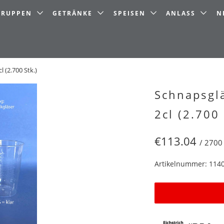
LGRUPPEN
GETRÄNKE
SPEISEN
ANLASS
N
l (2.700 Stk.)
Schnapsglä
2cl (2.700 
€113.04
/ 2700
Artikelnummer: 114