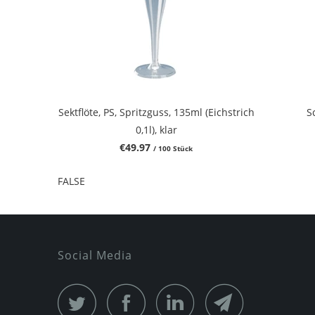
Sektflöte, PS, Spritzguss, 135ml (Eichstrich
S
0,1l), klar
€49.97
/ 100 Stück
FALSE
Social Media