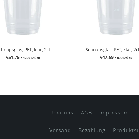
chnapsglas, PET, klar, 2cl
Schnapsglas, PET, klar, 2cl
€51.75
€47.59
/ 1200 Stück
/ 800 Stück
Über uns
AGB
Impressum
Versand
Bezahlung
Produkts