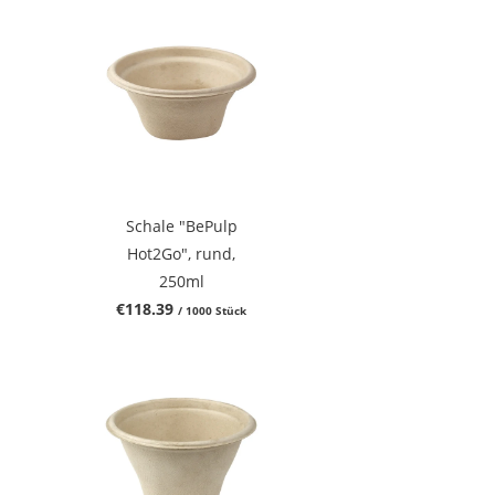
Schale "BePulp
Hot2Go", rund,
250ml
€118.39
/ 1000 Stück